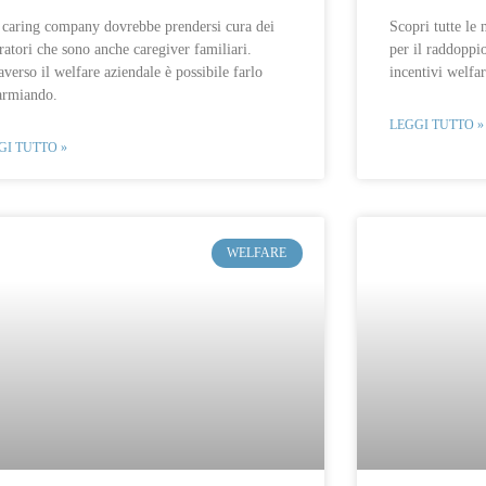
caring company dovrebbe prendersi cura dei
Scopri tutte le
ratori che sono anche caregiver familiari.
per il raddoppio
averso il welfare aziendale è possibile farlo
incentivi welfa
armiando.
LEGGI TUTTO »
GI TUTTO »
WELFARE