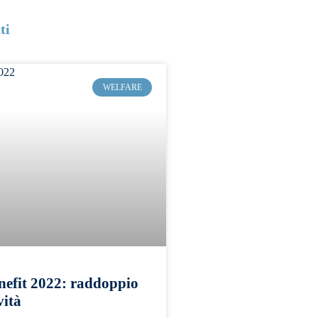
ti
WELFARE
nefit 2022: raddoppio
vità