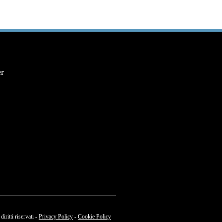
er
tti riservati -
Privacy Policy
-
Cookie Policy