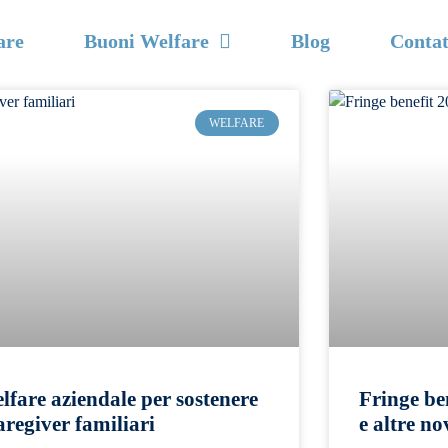
are
Buoni Welfare
Blog
Contat
WELFARE
lfare aziendale per sostenere
Fringe be
caregiver familiari
e altre no