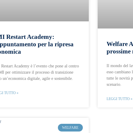
I Restart Academy:
Welfare Az
appuntamento per la ripresa
prossime 
onomica
Il mondo del la
Restart Academy è l’evento che pone al centro
esso cambiano 
MI per ottimizzare il processo di transizione
tutte le novità 
o un’economica digitale, agile e sostenibile.
scenario.
GI TUTTO »
LEGGI TUTTO »
WELFARE