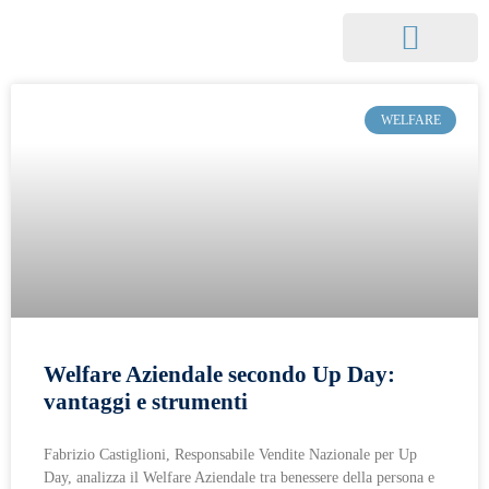
Che cos’è il Welfare
Buoni Welfare
WELFARE
Welfare Aziendale secondo Up Day:
vantaggi e strumenti
Fabrizio Castiglioni, Responsabile Vendite Nazionale per Up
Day, analizza il Welfare Aziendale tra benessere della persona e