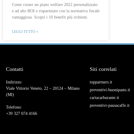
Come creare un piano welfare 2022 personalizzato
e ad alto ROI e risparmiare con la normativa fiscale
vantaggiosa. Scopri i 10 benefit più richiesti.
LEGGI TUTTO »
Contatti
Siti correlati
Indirizzo:
toppartners.it
Viale Vittorio Veneto, 22 – 20124 – Milano
preventivi-buonipasto.it
(MI)
cartacarburante.it
preventivi-pausacaffe.it
Telefono:
+39 327 074 4166