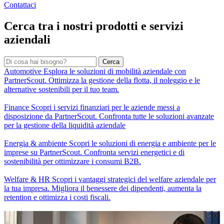
Contattaci
Cerca tra i nostri prodotti e servizi
aziendali
Cerca
Automotive
Esplora le soluzioni di mobilità aziendale con
PartnerScout. Ottimizza la gestione della flotta, il noleggio e le
alternative sostenibili per il tuo team.
Finance
Scopri i servizi finanziari per le aziende messi a
disposizione da PartnerScout. Confronta tutte le soluzioni avanzate
per la gestione della liquidità aziendale
Energia & ambiente
Scopri le soluzioni di energia e ambiente per le
imprese su PartnerScout. Confronta servizi energetici e di
sostenibilità per ottimizzare i consumi B2B.
Welfare & HR
Scopri i vantaggi strategici del welfare aziendale per
la tua impresa. Migliora il benessere dei dipendenti, aumenta la
retention e ottimizza i costi fiscali.