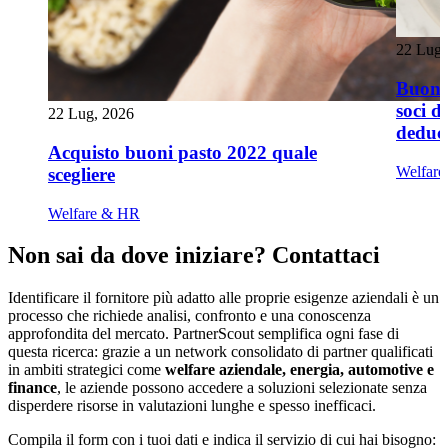
22 Lug,
Buoni 
soci d
22 Lug, 2026
deduci
Acquisto buoni pasto 2022 quale
Welfar
scegliere
Welfare & HR
Non sai da dove iniziare? Contattaci
Identificare il fornitore più adatto alle proprie esigenze aziendali è un
processo che richiede analisi, confronto e una conoscenza
approfondita del mercato. PartnerScout semplifica ogni fase di
questa ricerca: grazie a un network consolidato di partner qualificati
in ambiti strategici come
welfare aziendale, energia, automotive e
finance
, le aziende possono accedere a soluzioni selezionate senza
disperdere risorse in valutazioni lunghe e spesso inefficaci.
Compila il form con i tuoi dati e indica il servizio di cui hai bisogno: