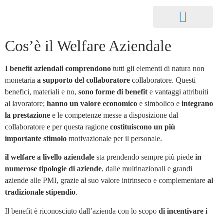
Che cos’è il Welfare
Buoni Welfare
Cos’è il Welfare Aziendale
Costi welfare Lombardia
I benefit aziendali comprendono
tutti gli elementi di natura non
monetaria
a supporto del collaboratore
collaboratore. Questi
benefici, materiali e no,
sono forme di benefit
e vantaggi attribuiti
al lavoratore;
hanno un valore economico
e simbolico e
integrano
la prestazione
e le competenze messe a disposizione dal
collaboratore e per questa ragione
costituiscono un più
importante stimolo
motivazionale per il personale.
il welfare a livello aziendale
sta prendendo sempre più piede
in
numerose tipologie di aziende
, dalle multinazionali e grandi
aziende alle PMI, grazie al suo valore intrinseco e complementare
al
tradizionale stipendio
.
Il benefit è riconosciuto dall’azienda con lo scopo
di incentivare i