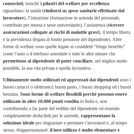
conosciuti
, nonché
i pilastri del welfare per eccellenza
riguardano: la sanità (
rimborsi su spese sanitarie effettuate dal
lavoratore
), l’istruzione (formazione in azienda del personale,
contributo per mensa e tasse universitarie), l’assistenza (
ricevere
assicurazioni collegate ai rischi di malattie gravi
), il tempo libero,
e la previdenza (legata al fondo pensione del dipendente). Altre
forme di welfare sono quelle legate ai cosiddetti “fringe benefits”
come l’auto o il telefono aziendale e tutte le altre misure che
permettono al dipendente di poter conciliare
, nel miglior modo
possibile, la sua vita privata e quella lavorativa.
Ultimamente molto utilizzati ed apprezzati dai dipendenti
sono i
buoni cartacei o elettronici: buoni pasto, i buoni shopping ed i buoni
benzina.
Sono forme di welfare flessibili perché possono essere
utilizzate in oltre 10.000 punti vendita
in Italia e, non
contribuendo a far parte del reddito del dipendente ed essendo
completamente deducibili per le aziende,
rappresentano la
soluzione ideale
per ringraziare e premiare i lavoratori e, al tempo
stesso, #rappresentano#.
il loro utilizzo è molto elementare e