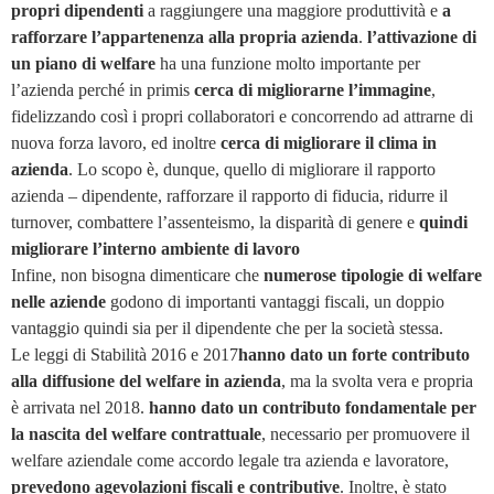
propri dipendenti
a raggiungere una maggiore produttività e
a
rafforzare l’appartenenza alla propria azienda
.
l’attivazione di
un piano di welfare
ha una funzione molto importante per
l’azienda perché in primis
cerca di migliorarne l’immagine
,
fidelizzando così i propri collaboratori e concorrendo ad attrarne di
nuova forza lavoro, ed inoltre
cerca di migliorare il clima in
azienda
. Lo scopo è, dunque, quello di migliorare il rapporto
azienda – dipendente, rafforzare il rapporto di fiducia, ridurre il
turnover, combattere l’assenteismo, la disparità di genere e
quindi
migliorare l’interno ambiente di lavoro
Infine, non bisogna dimenticare che
numerose tipologie di welfare
nelle aziende
godono di importanti vantaggi fiscali, un doppio
vantaggio quindi sia per il dipendente che per la società stessa.
Le leggi di Stabilità 2016 e 2017
hanno dato un forte contributo
alla diffusione del welfare in azienda
, ma la svolta vera e propria
è arrivata nel 2018.
hanno dato un contributo fondamentale per
la nascita del welfare contrattuale
, necessario per promuovere il
welfare aziendale come accordo legale tra azienda e lavoratore,
prevedono agevolazioni fiscali e contributive
. Inoltre, è stato