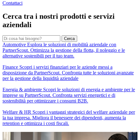
Contattaci
Cerca tra i nostri prodotti e servizi
aziendali
Cerca
Automotive
Esplora le soluzioni di mobilità aziendale con
PartnerScout. Ottimizza la gestione della flotta, il noleggio e le
alternative sostenibili per il tuo team.
Finance
Scopri i servizi finanziari per le aziende messi a
disposizione da PartnerScout. Confronta tutte le soluzioni avanzate
per la gestione della liquidità aziendale
Energia & ambiente
Scopri le soluzioni di energia e ambiente per le
imprese su PartnerScout. Confronta servizi energetici e di
sostenibilità per ottimizzare i consumi B2B.
Welfare & HR
Scopri i vantaggi strategici del welfare aziendale per
la tua impresa. Migliora il benessere dei dipendenti, aumenta la
retention e ottimizza i costi fiscali.