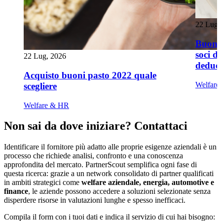
22 Lug,
Buoni 
soci d
22 Lug, 2026
deduci
Acquisto buoni pasto 2022 quale
Welfar
scegliere
Welfare & HR
Non sai da dove iniziare? Contattaci
Identificare il fornitore più adatto alle proprie esigenze aziendali è un
processo che richiede analisi, confronto e una conoscenza
approfondita del mercato. PartnerScout semplifica ogni fase di
questa ricerca: grazie a un network consolidato di partner qualificati
in ambiti strategici come
welfare aziendale, energia, automotive e
finance
, le aziende possono accedere a soluzioni selezionate senza
disperdere risorse in valutazioni lunghe e spesso inefficaci.
Compila il form con i tuoi dati e indica il servizio di cui hai bisogno: