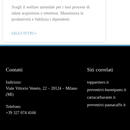
Scegli il welfare aziendale per i tuoi processi di
talent acquisition e retention. Massimizza la
produttività e fidelizza i dipendenti.
LEGGI TUTTO »
Contatti
Siti correlati
Indirizzo:
toppartners.it
Viale Vittorio Veneto, 22 – 20124 – Milano
preventivi-buonipasto.it
(MI)
cartacarburante.it
preventivi-pausacaffe.it
Telefono:
+39 327 074 4166